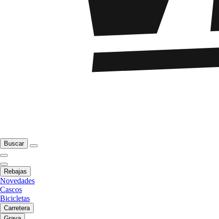
Buscar
Rebajas
Novedades
Cascos
Bicicletas
Carretera
Grava