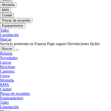
Montaña
BMX
Ciudad
Piezas de recambio
Equipamientos
Taller
Liquidación
Marcas
Servicio postventa en Francia
Pago seguro
Devoluciones fáciles
Buscar
Rebajas
Novedades
Cascos
Bicicletas
Carretera
Grava
Montaña
BMX
Ciudad
Piezas de recambio
Equipamientos
Taller
Liquidación