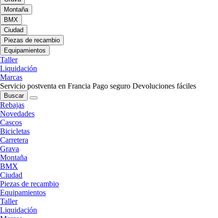
Montaña
BMX
Ciudad
Piezas de recambio
Equipamientos
Taller
Liquidación
Marcas
Servicio postventa en Francia
Pago seguro
Devoluciones fáciles
Buscar
Rebajas
Novedades
Cascos
Bicicletas
Carretera
Grava
Montaña
BMX
Ciudad
Piezas de recambio
Equipamientos
Taller
Liquidación