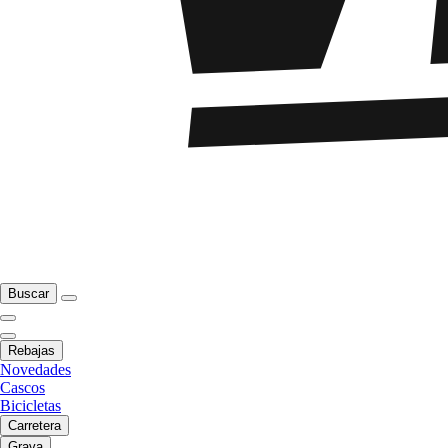
Buscar
Rebajas
Novedades
Cascos
Bicicletas
Carretera
Grava