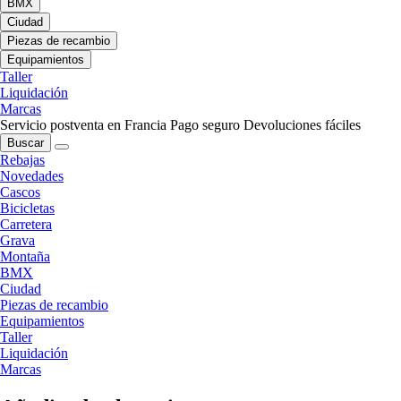
BMX
Ciudad
Piezas de recambio
Equipamientos
Taller
Liquidación
Marcas
Servicio postventa en Francia
Pago seguro
Devoluciones fáciles
Buscar
Rebajas
Novedades
Cascos
Bicicletas
Carretera
Grava
Montaña
BMX
Ciudad
Piezas de recambio
Equipamientos
Taller
Liquidación
Marcas