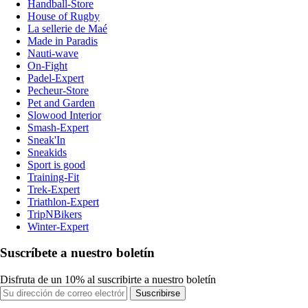
Handball-Store
House of Rugby
La sellerie de Maé
Made in Paradis
Nauti-wave
On-Fight
Padel-Expert
Pecheur-Store
Pet and Garden
Slowood Interior
Smash-Expert
Sneak'In
Sneakids
Sport is good
Training-Fit
Trek-Expert
Triathlon-Expert
TripNBikers
Winter-Expert
Suscríbete a nuestro boletín
Disfruta de un 10% al suscribirte a nuestro boletín
Suscribirse