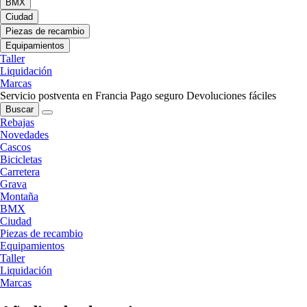
BMX
Ciudad
Piezas de recambio
Equipamientos
Taller
Liquidación
Marcas
Servicio postventa en Francia
Pago seguro
Devoluciones fáciles
Buscar
Rebajas
Novedades
Cascos
Bicicletas
Carretera
Grava
Montaña
BMX
Ciudad
Piezas de recambio
Equipamientos
Taller
Liquidación
Marcas