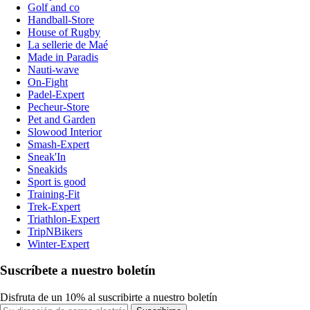
Golf and co
Handball-Store
House of Rugby
La sellerie de Maé
Made in Paradis
Nauti-wave
On-Fight
Padel-Expert
Pecheur-Store
Pet and Garden
Slowood Interior
Smash-Expert
Sneak'In
Sneakids
Sport is good
Training-Fit
Trek-Expert
Triathlon-Expert
TripNBikers
Winter-Expert
Suscríbete a nuestro boletín
Disfruta de un 10% al suscribirte a nuestro boletín