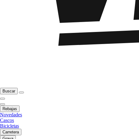
Buscar
Rebajas
Novedades
Cascos
Bicicletas
Carretera
Grava