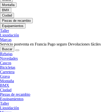
Montaña
BMX
Ciudad
Piezas de recambio
Equipamientos
Taller
Liquidación
Marcas
Servicio postventa en Francia
Pago seguro
Devoluciones fáciles
Buscar
Rebajas
Novedades
Cascos
Bicicletas
Carretera
Grava
Montaña
BMX
Ciudad
Piezas de recambio
Equipamientos
Taller
Liquidación