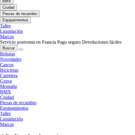
BMX
Ciudad
Piezas de recambio
Equipamientos
Taller
Liquidación
Marcas
Servicio postventa en Francia
Pago seguro
Devoluciones fáciles
Buscar
Rebajas
Novedades
Cascos
Bicicletas
Carretera
Grava
Montaña
BMX
Ciudad
Piezas de recambio
Equipamientos
Taller
Liquidación
Marcas