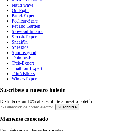
Nauti-wave
On-Fight
Padel-Expert
Pecheur-Store
Pet and Garden
Slowood Interior
Smash-Expert
Sneak'In
Sneakids
Sport is good
Training-Fit
Trek-Expert
Triathlon-Expert
TripNBikers
Winter-Expert
Suscríbete a nuestro boletín
Disfruta de un 10% al suscribirte a nuestro boletín
Suscribirse
Mantente conectado
Encuéntranos en las redes sociales