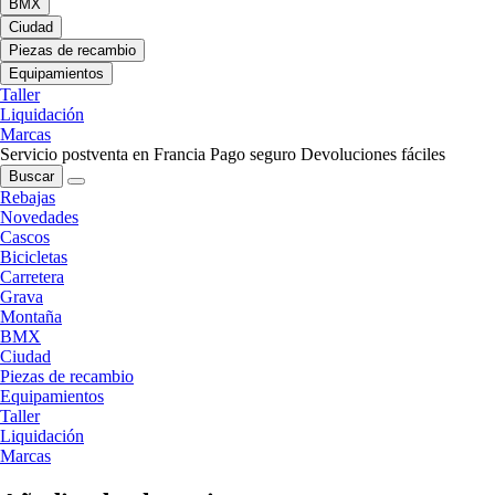
BMX
Ciudad
Piezas de recambio
Equipamientos
Taller
Liquidación
Marcas
Servicio postventa en Francia
Pago seguro
Devoluciones fáciles
Buscar
Rebajas
Novedades
Cascos
Bicicletas
Carretera
Grava
Montaña
BMX
Ciudad
Piezas de recambio
Equipamientos
Taller
Liquidación
Marcas