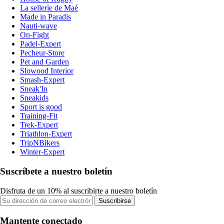
La sellerie de Maé
Made in Paradis
Nauti-wave
On-Fight
Padel-Expert
Pecheur-Store
Pet and Garden
Slowood Interior
Smash-Expert
Sneak'In
Sneakids
Sport is good
Training-Fit
Trek-Expert
Triathlon-Expert
TripNBikers
Winter-Expert
Suscríbete a nuestro boletín
Disfruta de un 10% al suscribirte a nuestro boletín
Suscribirse
Mantente conectado