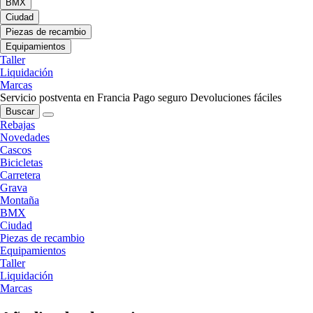
BMX
Ciudad
Piezas de recambio
Equipamientos
Taller
Liquidación
Marcas
Servicio postventa en Francia
Pago seguro
Devoluciones fáciles
Buscar
Rebajas
Novedades
Cascos
Bicicletas
Carretera
Grava
Montaña
BMX
Ciudad
Piezas de recambio
Equipamientos
Taller
Liquidación
Marcas