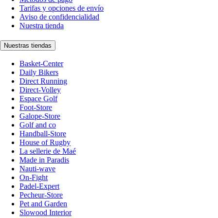
Tarifas y opciones de envío
Aviso de confidencialidad
Nuestra tienda
Nuestras tiendas
Basket-Center
Daily Bikers
Direct Running
Direct-Volley
Espace Golf
Foot-Store
Galope-Store
Golf and co
Handball-Store
House of Rugby
La sellerie de Maé
Made in Paradis
Nauti-wave
On-Fight
Padel-Expert
Pecheur-Store
Pet and Garden
Slowood Interior