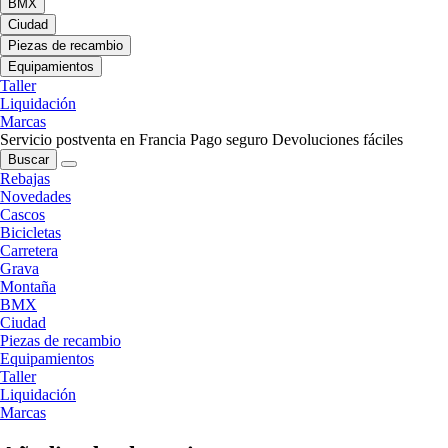
BMX
Ciudad
Piezas de recambio
Equipamientos
Taller
Liquidación
Marcas
Servicio postventa en Francia
Pago seguro
Devoluciones fáciles
Buscar
Rebajas
Novedades
Cascos
Bicicletas
Carretera
Grava
Montaña
BMX
Ciudad
Piezas de recambio
Equipamientos
Taller
Liquidación
Marcas