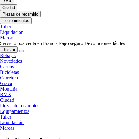
BMX
Ciudad
Piezas de recambio
Equipamientos
Taller
Liquidación
Marcas
Servicio postventa en Francia
Pago seguro
Devoluciones fáciles
Buscar
Rebajas
Novedades
Cascos
Bicicletas
Carretera
Grava
Montaña
BMX
Ciudad
Piezas de recambio
Equipamientos
Taller
Liquidación
Marcas