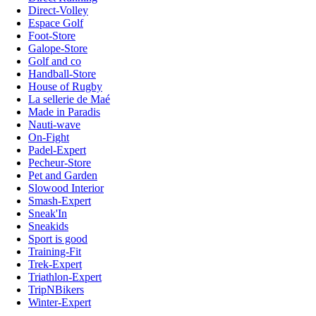
Direct-Volley
Espace Golf
Foot-Store
Galope-Store
Golf and co
Handball-Store
House of Rugby
La sellerie de Maé
Made in Paradis
Nauti-wave
On-Fight
Padel-Expert
Pecheur-Store
Pet and Garden
Slowood Interior
Smash-Expert
Sneak'In
Sneakids
Sport is good
Training-Fit
Trek-Expert
Triathlon-Expert
TripNBikers
Winter-Expert