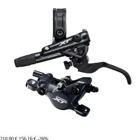
210,00 €
156,16 €
-26%