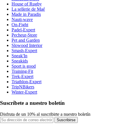
House of Rugby
La sellerie de Maé
Made in Paradis
Nauti-wave
On-Fight
Padel-Expert
Pecheur-Store
Pet and Garden
Slowood Interior
Smash-Expert
Sneak'In
Sneakids
Sport is good
Training-Fit
Trek-Expert
Triathlon-Expert
TripNBikers
Winter-Expert
Suscríbete a nuestro boletín
Disfruta de un 10% al suscribirte a nuestro boletín
Suscribirse