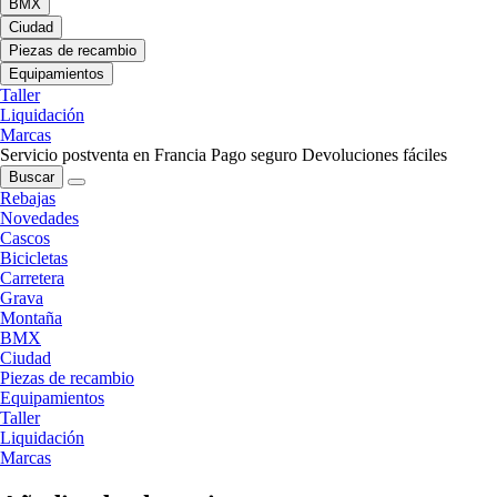
BMX
Ciudad
Piezas de recambio
Equipamientos
Taller
Liquidación
Marcas
Servicio postventa en Francia
Pago seguro
Devoluciones fáciles
Buscar
Rebajas
Novedades
Cascos
Bicicletas
Carretera
Grava
Montaña
BMX
Ciudad
Piezas de recambio
Equipamientos
Taller
Liquidación
Marcas