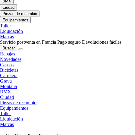
BMX
Ciudad
Piezas de recambio
Equipamientos
Taller
Liquidación
Marcas
Servicio postventa en Francia
Pago seguro
Devoluciones fáciles
Buscar
Rebajas
Novedades
Cascos
Bicicletas
Carretera
Grava
Montaña
BMX
Ciudad
Piezas de recambio
Equipamientos
Taller
Liquidación
Marcas