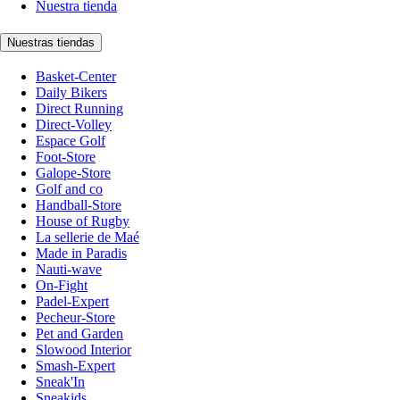
Nuestra tienda
Nuestras tiendas
Basket-Center
Daily Bikers
Direct Running
Direct-Volley
Espace Golf
Foot-Store
Galope-Store
Golf and co
Handball-Store
House of Rugby
La sellerie de Maé
Made in Paradis
Nauti-wave
On-Fight
Padel-Expert
Pecheur-Store
Pet and Garden
Slowood Interior
Smash-Expert
Sneak'In
Sneakids