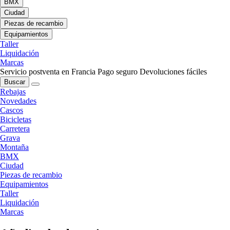
BMX
Ciudad
Piezas de recambio
Equipamientos
Taller
Liquidación
Marcas
Servicio postventa en Francia
Pago seguro
Devoluciones fáciles
Buscar
Rebajas
Novedades
Cascos
Bicicletas
Carretera
Grava
Montaña
BMX
Ciudad
Piezas de recambio
Equipamientos
Taller
Liquidación
Marcas