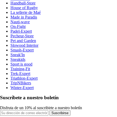
Handball-Store
House of Rugby
La sellerie de Maé
Made in Paradis
Nauti-wave
On-Fight
Padel-Expert
Pecheur-Store
Pet and Garden
Slowood Interior
Smash-Expert
Sneak'In
Sneakids
Sport is good
Training-Fit
Trek-Expert
Triathlon-Expert
TripNBikers
Winter-Expert
Suscríbete a nuestro boletín
Disfruta de un 10% al suscribirte a nuestro boletín
Suscribirse