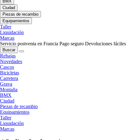
BMX
Ciudad
Piezas de recambio
Equipamientos
Taller
Liquidación
Marcas
Servicio postventa en Francia
Pago seguro
Devoluciones fáciles
Buscar
Rebajas
Novedades
Cascos
Bicicletas
Carretera
Grava
Montaña
BMX
Ciudad
Piezas de recambio
Equipamientos
Taller
Liquidación
Marcas