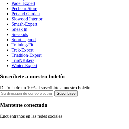
Padel-Expert
Pecheur-Store
Pet and Garden
Slowood Interior
Smash-Expert
Sneak'In
Sneakids
Sport is good
Training-Fit
Trek-Expert
Triathlon-Expert
TripNBikers
Winter-Expert
Suscríbete a nuestro boletín
Disfruta de un 10% al suscribirte a nuestro boletín
Suscribirse
Mantente conectado
Encuéntranos en las redes sociales