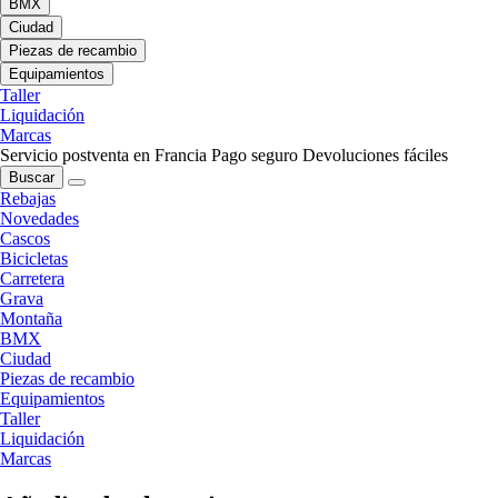
BMX
Ciudad
Piezas de recambio
Equipamientos
Taller
Liquidación
Marcas
Servicio postventa en Francia
Pago seguro
Devoluciones fáciles
Buscar
Rebajas
Novedades
Cascos
Bicicletas
Carretera
Grava
Montaña
BMX
Ciudad
Piezas de recambio
Equipamientos
Taller
Liquidación
Marcas