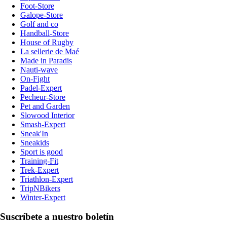
Foot-Store
Galope-Store
Golf and co
Handball-Store
House of Rugby
La sellerie de Maé
Made in Paradis
Nauti-wave
On-Fight
Padel-Expert
Pecheur-Store
Pet and Garden
Slowood Interior
Smash-Expert
Sneak'In
Sneakids
Sport is good
Training-Fit
Trek-Expert
Triathlon-Expert
TripNBikers
Winter-Expert
Suscríbete a nuestro boletín