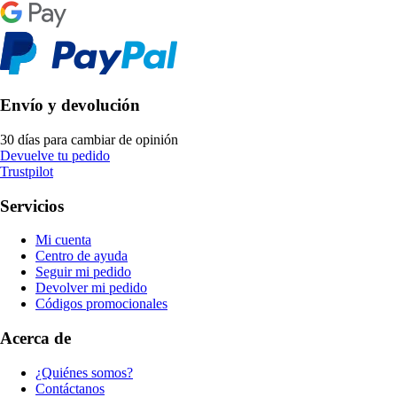
Envío y devolución
30 días para cambiar de opinión
Devuelve tu pedido
Trustpilot
Servicios
Mi cuenta
Centro de ayuda
Seguir mi pedido
Devolver mi pedido
Códigos promocionales
Acerca de
¿Quiénes somos?
Contáctanos