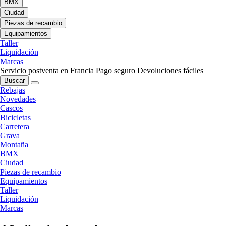
BMX
Ciudad
Piezas de recambio
Equipamientos
Taller
Liquidación
Marcas
Servicio postventa en Francia
Pago seguro
Devoluciones fáciles
Buscar
Rebajas
Novedades
Cascos
Bicicletas
Carretera
Grava
Montaña
BMX
Ciudad
Piezas de recambio
Equipamientos
Taller
Liquidación
Marcas