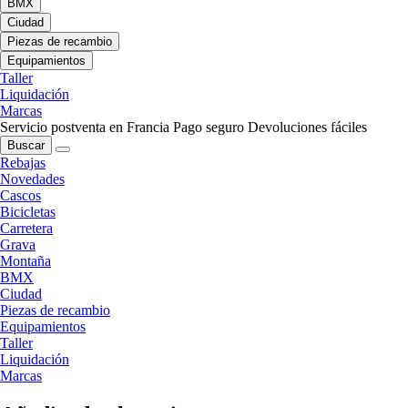
BMX
Ciudad
Piezas de recambio
Equipamientos
Taller
Liquidación
Marcas
Servicio postventa en Francia
Pago seguro
Devoluciones fáciles
Buscar
Rebajas
Novedades
Cascos
Bicicletas
Carretera
Grava
Montaña
BMX
Ciudad
Piezas de recambio
Equipamientos
Taller
Liquidación
Marcas