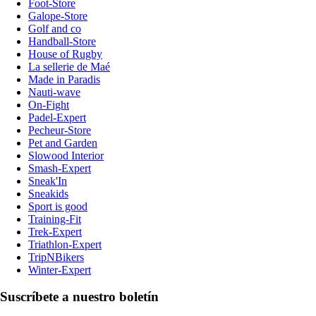
Foot-Store
Galope-Store
Golf and co
Handball-Store
House of Rugby
La sellerie de Maé
Made in Paradis
Nauti-wave
On-Fight
Padel-Expert
Pecheur-Store
Pet and Garden
Slowood Interior
Smash-Expert
Sneak'In
Sneakids
Sport is good
Training-Fit
Trek-Expert
Triathlon-Expert
TripNBikers
Winter-Expert
Suscríbete a nuestro boletín