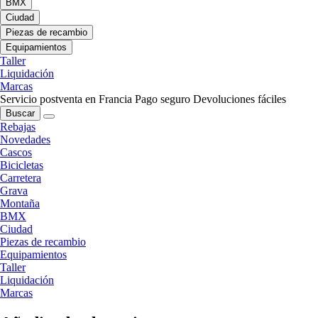
BMX
Ciudad
Piezas de recambio
Equipamientos
Taller
Liquidación
Marcas
Servicio postventa en Francia
Pago seguro
Devoluciones fáciles
Buscar
Rebajas
Novedades
Cascos
Bicicletas
Carretera
Grava
Montaña
BMX
Ciudad
Piezas de recambio
Equipamientos
Taller
Liquidación
Marcas