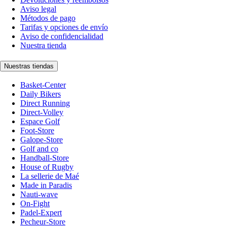
Aviso legal
Métodos de pago
Tarifas y opciones de envío
Aviso de confidencialidad
Nuestra tienda
Nuestras tiendas
Basket-Center
Daily Bikers
Direct Running
Direct-Volley
Espace Golf
Foot-Store
Galope-Store
Golf and co
Handball-Store
House of Rugby
La sellerie de Maé
Made in Paradis
Nauti-wave
On-Fight
Padel-Expert
Pecheur-Store