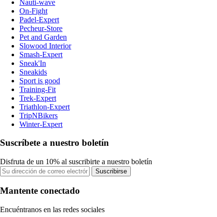
Nauti-wave
On-Fight
Padel-Expert
Pecheur-Store
Pet and Garden
Slowood Interior
Smash-Expert
Sneak'In
Sneakids
Sport is good
Training-Fit
Trek-Expert
Triathlon-Expert
TripNBikers
Winter-Expert
Suscríbete a nuestro boletín
Disfruta de un 10% al suscribirte a nuestro boletín
Suscribirse
Mantente conectado
Encuéntranos en las redes sociales