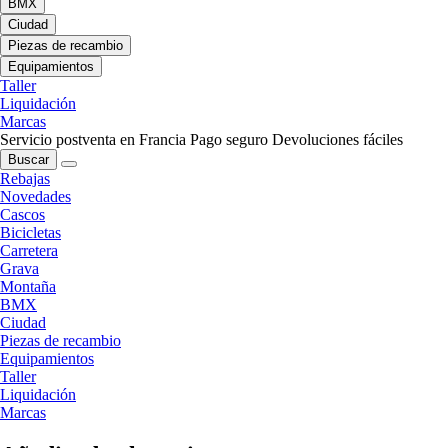
BMX
Ciudad
Piezas de recambio
Equipamientos
Taller
Liquidación
Marcas
Servicio postventa en Francia
Pago seguro
Devoluciones fáciles
Buscar
Rebajas
Novedades
Cascos
Bicicletas
Carretera
Grava
Montaña
BMX
Ciudad
Piezas de recambio
Equipamientos
Taller
Liquidación
Marcas