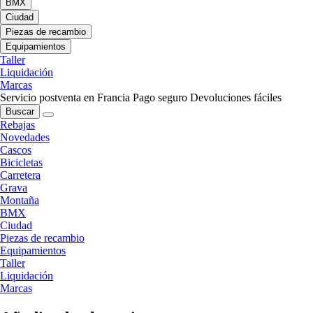
BMX
Ciudad
Piezas de recambio
Equipamientos
Taller
Liquidación
Marcas
Servicio postventa en Francia
Pago seguro
Devoluciones fáciles
Buscar
Rebajas
Novedades
Cascos
Bicicletas
Carretera
Grava
Montaña
BMX
Ciudad
Piezas de recambio
Equipamientos
Taller
Liquidación
Marcas