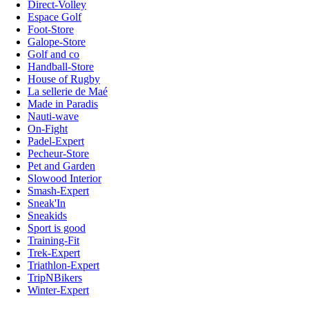
Direct-Volley
Espace Golf
Foot-Store
Galope-Store
Golf and co
Handball-Store
House of Rugby
La sellerie de Maé
Made in Paradis
Nauti-wave
On-Fight
Padel-Expert
Pecheur-Store
Pet and Garden
Slowood Interior
Smash-Expert
Sneak'In
Sneakids
Sport is good
Training-Fit
Trek-Expert
Triathlon-Expert
TripNBikers
Winter-Expert