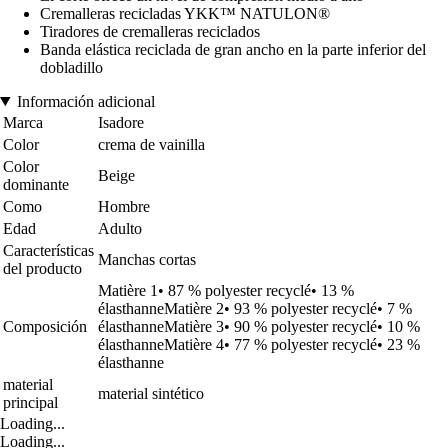
Cremalleras recicladas YKK™ NATULON®
Tiradores de cremalleras reciclados
Banda elástica reciclada de gran ancho en la parte inferior del
dobladillo
Información adicional
Marca
Isadore
Color
crema de vainilla
Color
Beige
dominante
Como
Hombre
Edad
Adulto
Características
Manchas cortas
del producto
Matière 1• 87 % polyester recyclé• 13 %
élasthanneMatière 2• 93 % polyester recyclé• 7 %
Composición
élasthanneMatière 3• 90 % polyester recyclé• 10 %
élasthanneMatière 4• 77 % polyester recyclé• 23 %
élasthanne
material
material sintético
principal
Loading...
Loading...