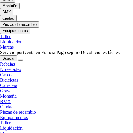
Montaña
BMX
Ciudad
Piezas de recambio
Equipamientos
Taller
Liquidación
Marcas
Servicio postventa en Francia
Pago seguro
Devoluciones fáciles
Buscar
Rebajas
Novedades
Cascos
Bicicletas
Carretera
Grava
Montaña
BMX
Ciudad
Piezas de recambio
Equipamientos
Taller
Liquidación