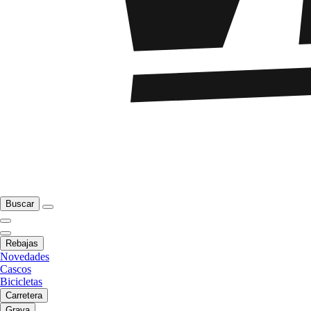
Buscar
Rebajas
Novedades
Cascos
Bicicletas
Carretera
Grava