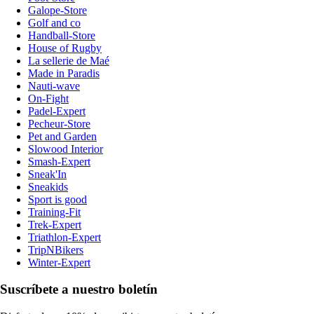
Galope-Store
Golf and co
Handball-Store
House of Rugby
La sellerie de Maé
Made in Paradis
Nauti-wave
On-Fight
Padel-Expert
Pecheur-Store
Pet and Garden
Slowood Interior
Smash-Expert
Sneak'In
Sneakids
Sport is good
Training-Fit
Trek-Expert
Triathlon-Expert
TripNBikers
Winter-Expert
Suscríbete a nuestro boletín