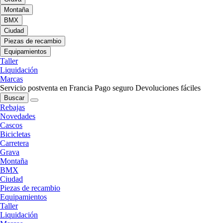
Montaña
BMX
Ciudad
Piezas de recambio
Equipamientos
Taller
Liquidación
Marcas
Servicio postventa en Francia
Pago seguro
Devoluciones fáciles
Buscar
Rebajas
Novedades
Cascos
Bicicletas
Carretera
Grava
Montaña
BMX
Ciudad
Piezas de recambio
Equipamientos
Taller
Liquidación