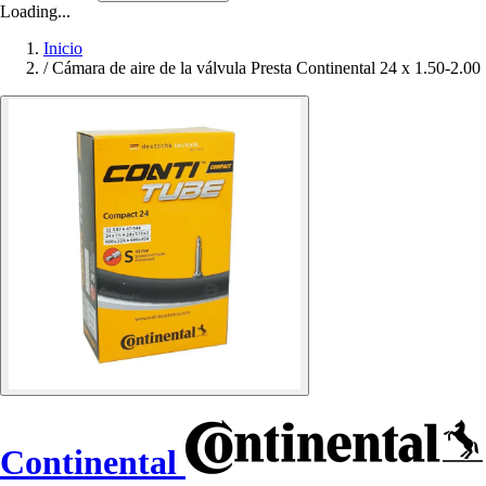
Loading...
Inicio
/
Cámara de aire de la válvula Presta Continental 24 x 1.50-2.00
Continental