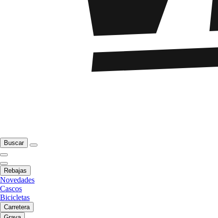
Buscar
Rebajas
Novedades
Cascos
Bicicletas
Carretera
Grava