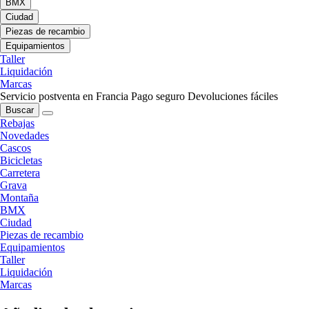
BMX
Ciudad
Piezas de recambio
Equipamientos
Taller
Liquidación
Marcas
Servicio postventa en Francia
Pago seguro
Devoluciones fáciles
Buscar
Rebajas
Novedades
Cascos
Bicicletas
Carretera
Grava
Montaña
BMX
Ciudad
Piezas de recambio
Equipamientos
Taller
Liquidación
Marcas