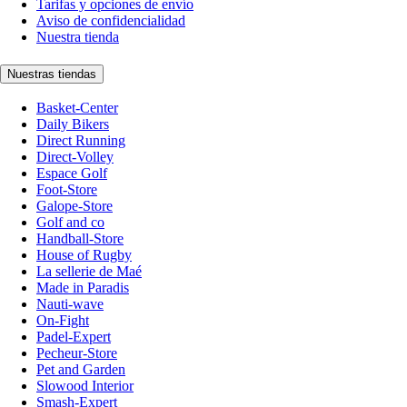
Tarifas y opciones de envío
Aviso de confidencialidad
Nuestra tienda
Nuestras tiendas
Basket-Center
Daily Bikers
Direct Running
Direct-Volley
Espace Golf
Foot-Store
Galope-Store
Golf and co
Handball-Store
House of Rugby
La sellerie de Maé
Made in Paradis
Nauti-wave
On-Fight
Padel-Expert
Pecheur-Store
Pet and Garden
Slowood Interior
Smash-Expert