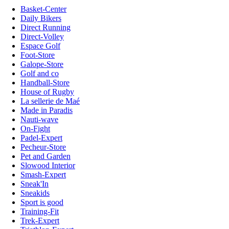
Basket-Center
Daily Bikers
Direct Running
Direct-Volley
Espace Golf
Foot-Store
Galope-Store
Golf and co
Handball-Store
House of Rugby
La sellerie de Maé
Made in Paradis
Nauti-wave
On-Fight
Padel-Expert
Pecheur-Store
Pet and Garden
Slowood Interior
Smash-Expert
Sneak'In
Sneakids
Sport is good
Training-Fit
Trek-Expert