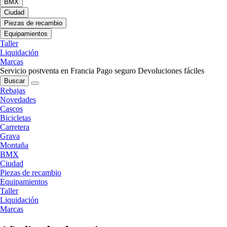
BMX
Ciudad
Piezas de recambio
Equipamientos
Taller
Liquidación
Marcas
Servicio postventa en Francia
Pago seguro
Devoluciones fáciles
Buscar
Rebajas
Novedades
Cascos
Bicicletas
Carretera
Grava
Montaña
BMX
Ciudad
Piezas de recambio
Equipamientos
Taller
Liquidación
Marcas