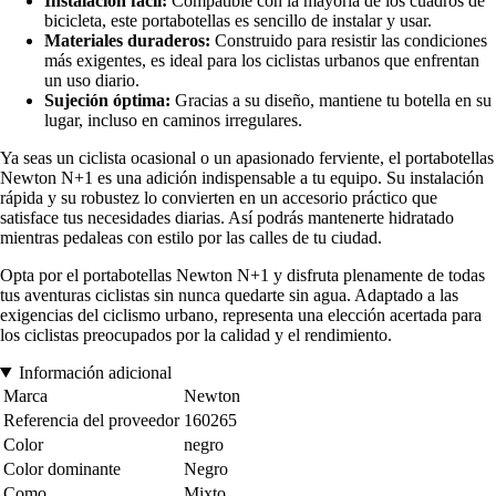
Instalación fácil:
Compatible con la mayoría de los cuadros de
bicicleta, este portabotellas es sencillo de instalar y usar.
Materiales duraderos:
Construido para resistir las condiciones
más exigentes, es ideal para los ciclistas urbanos que enfrentan
un uso diario.
Sujeción óptima:
Gracias a su diseño, mantiene tu botella en su
lugar, incluso en caminos irregulares.
Ya seas un ciclista ocasional o un apasionado ferviente, el portabotellas
Newton N+1 es una adición indispensable a tu equipo. Su instalación
rápida y su robustez lo convierten en un accesorio práctico que
satisface tus necesidades diarias. Así podrás mantenerte hidratado
mientras pedaleas con estilo por las calles de tu ciudad.
Opta por el portabotellas Newton N+1 y disfruta plenamente de todas
tus aventuras ciclistas sin nunca quedarte sin agua. Adaptado a las
exigencias del ciclismo urbano, representa una elección acertada para
los ciclistas preocupados por la calidad y el rendimiento.
Información adicional
Marca
Newton
Referencia del proveedor
160265
Color
negro
Color dominante
Negro
Como
Mixto