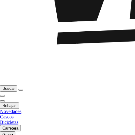
Buscar
Rebajas
Novedades
Cascos
Bicicletas
Carretera
Grava