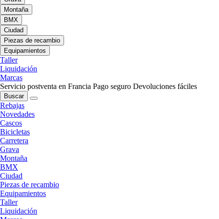
Montaña
BMX
Ciudad
Piezas de recambio
Equipamientos
Taller
Liquidación
Marcas
Servicio postventa en Francia
Pago seguro
Devoluciones fáciles
Buscar
Rebajas
Novedades
Cascos
Bicicletas
Carretera
Grava
Montaña
BMX
Ciudad
Piezas de recambio
Equipamientos
Taller
Liquidación