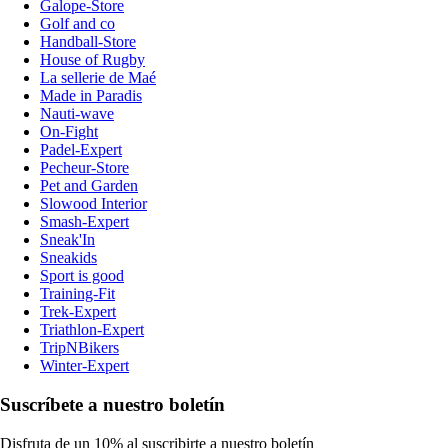
Galope-Store
Golf and co
Handball-Store
House of Rugby
La sellerie de Maé
Made in Paradis
Nauti-wave
On-Fight
Padel-Expert
Pecheur-Store
Pet and Garden
Slowood Interior
Smash-Expert
Sneak'In
Sneakids
Sport is good
Training-Fit
Trek-Expert
Triathlon-Expert
TripNBikers
Winter-Expert
Suscríbete a nuestro boletín
Disfruta de un 10% al suscribirte a nuestro boletín