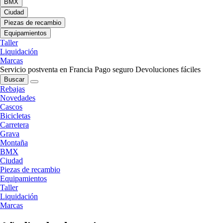
BMX
Ciudad
Piezas de recambio
Equipamientos
Taller
Liquidación
Marcas
Servicio postventa en Francia
Pago seguro
Devoluciones fáciles
Buscar
Rebajas
Novedades
Cascos
Bicicletas
Carretera
Grava
Montaña
BMX
Ciudad
Piezas de recambio
Equipamientos
Taller
Liquidación
Marcas