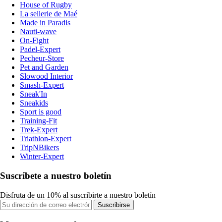
House of Rugby
La sellerie de Maé
Made in Paradis
Nauti-wave
On-Fight
Padel-Expert
Pecheur-Store
Pet and Garden
Slowood Interior
Smash-Expert
Sneak'In
Sneakids
Sport is good
Training-Fit
Trek-Expert
Triathlon-Expert
TripNBikers
Winter-Expert
Suscríbete a nuestro boletín
Disfruta de un 10% al suscribirte a nuestro boletín
Suscribirse