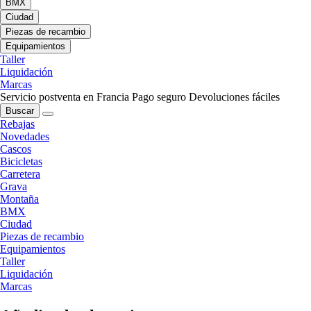
BMX
Ciudad
Piezas de recambio
Equipamientos
Taller
Liquidación
Marcas
Servicio postventa en Francia
Pago seguro
Devoluciones fáciles
Buscar
Rebajas
Novedades
Cascos
Bicicletas
Carretera
Grava
Montaña
BMX
Ciudad
Piezas de recambio
Equipamientos
Taller
Liquidación
Marcas