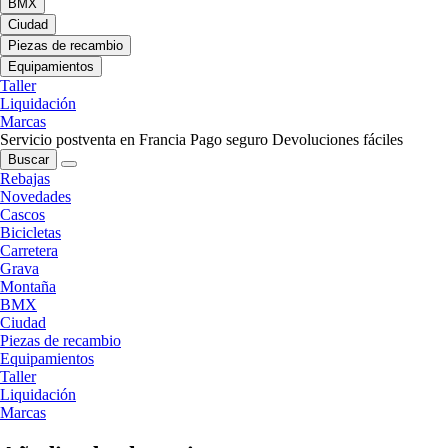
BMX
Ciudad
Piezas de recambio
Equipamientos
Taller
Liquidación
Marcas
Servicio postventa en Francia
Pago seguro
Devoluciones fáciles
Buscar
Rebajas
Novedades
Cascos
Bicicletas
Carretera
Grava
Montaña
BMX
Ciudad
Piezas de recambio
Equipamientos
Taller
Liquidación
Marcas