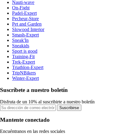
Nauti-wave
On-Fight
Padel-Expert
Pecheur-Store
Pet and Garden
Slowood Interior
Smash-Expert
Sneak'In
Sneakids
Sport is good
Training-Fit
Trek-Expert
Triathlon-Expert
TripNBikers
Winter-Expert
Suscríbete a nuestro boletín
Disfruta de un 10% al suscribirte a nuestro boletín
Suscribirse
Mantente conectado
Encuéntranos en las redes sociales