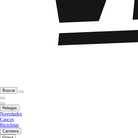
Buscar
Rebajas
Novedades
Cascos
Bicicletas
Carretera
Grava