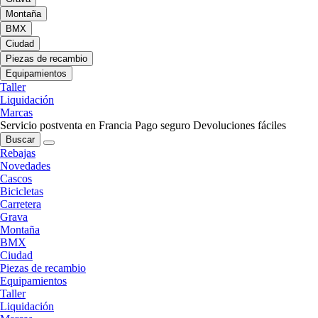
Montaña
BMX
Ciudad
Piezas de recambio
Equipamientos
Taller
Liquidación
Marcas
Servicio postventa en Francia
Pago seguro
Devoluciones fáciles
Buscar
Rebajas
Novedades
Cascos
Bicicletas
Carretera
Grava
Montaña
BMX
Ciudad
Piezas de recambio
Equipamientos
Taller
Liquidación