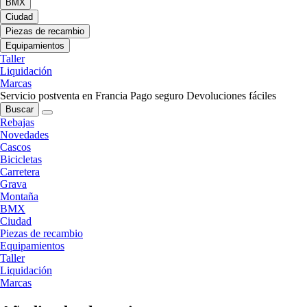
BMX
Ciudad
Piezas de recambio
Equipamientos
Taller
Liquidación
Marcas
Servicio postventa en Francia
Pago seguro
Devoluciones fáciles
Buscar
Rebajas
Novedades
Cascos
Bicicletas
Carretera
Grava
Montaña
BMX
Ciudad
Piezas de recambio
Equipamientos
Taller
Liquidación
Marcas