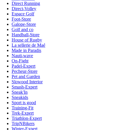
Direct Running
Direct-Volley
Espace Golf
Foot-Store
Galope-Store
Golf and co
Handball-Store
House of Rugby
La sellerie de Maé
Made in Paradis
Nauti-wave
On-Fight
Padel-Expert
Pecheur-Store
Pet and Garden
Slowood Interior
Smash-Expert
Sneak'In
Sneakids
Sport is good
Training-Fit
Trek-Expert
Triathlon-Expert
TripNBikers
Winter-Expert