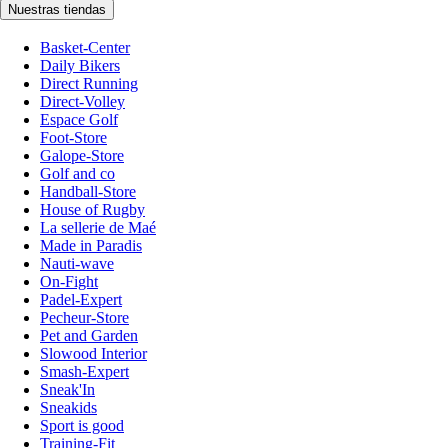
Nuestras tiendas
Basket-Center
Daily Bikers
Direct Running
Direct-Volley
Espace Golf
Foot-Store
Galope-Store
Golf and co
Handball-Store
House of Rugby
La sellerie de Maé
Made in Paradis
Nauti-wave
On-Fight
Padel-Expert
Pecheur-Store
Pet and Garden
Slowood Interior
Smash-Expert
Sneak'In
Sneakids
Sport is good
Training-Fit