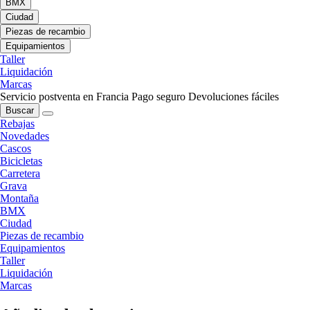
BMX
Ciudad
Piezas de recambio
Equipamientos
Taller
Liquidación
Marcas
Servicio postventa en Francia
Pago seguro
Devoluciones fáciles
Buscar
Rebajas
Novedades
Cascos
Bicicletas
Carretera
Grava
Montaña
BMX
Ciudad
Piezas de recambio
Equipamientos
Taller
Liquidación
Marcas