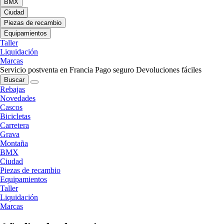
BMX
Ciudad
Piezas de recambio
Equipamientos
Taller
Liquidación
Marcas
Servicio postventa en Francia
Pago seguro
Devoluciones fáciles
Buscar
Rebajas
Novedades
Cascos
Bicicletas
Carretera
Grava
Montaña
BMX
Ciudad
Piezas de recambio
Equipamientos
Taller
Liquidación
Marcas