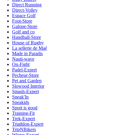
Direct Running
Direct-Volley
Espace Golf
Foot-Store
Galope-Store
Golf and co
Handball-Store
House of Rugby
La sellerie de Maé
Made in Paradis
Nauti-wave
On-Fight
Padel-Expert
Pecheur-Store
Pet and Garden
Slowood Interior
Smash-Expert
Sneak'In
Sneakids
Sport is good
Training-Fit
Trek-Expert
Triathlon-Expert
TripNBikers
Winter-Expert