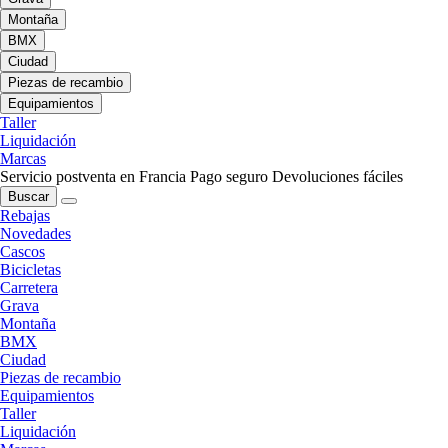
Montaña
BMX
Ciudad
Piezas de recambio
Equipamientos
Taller
Liquidación
Marcas
Servicio postventa en Francia
Pago seguro
Devoluciones fáciles
Buscar
Rebajas
Novedades
Cascos
Bicicletas
Carretera
Grava
Montaña
BMX
Ciudad
Piezas de recambio
Equipamientos
Taller
Liquidación