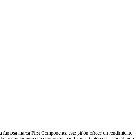
a famosa marca First Components, este piñón ofrece un rendimiento
te una experiencia de conducción sin fisuras, tanto si estás escalando