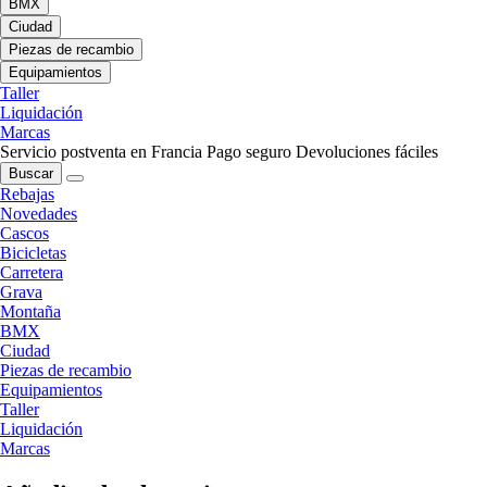
BMX
Ciudad
Piezas de recambio
Equipamientos
Taller
Liquidación
Marcas
Servicio postventa en Francia
Pago seguro
Devoluciones fáciles
Buscar
Rebajas
Novedades
Cascos
Bicicletas
Carretera
Grava
Montaña
BMX
Ciudad
Piezas de recambio
Equipamientos
Taller
Liquidación
Marcas