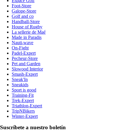
Espace Golf
Foot-Store
Galope-Store
Golf and co
Handball-Store
House of Rugby
La sellerie de Maé
Made in Paradis
Nauti-wave
On-Fight
Padel-Expert
Pecheur-Store
Pet and Garden
Slowood Interior
Smash-Expert
Sneak'In
Sneakids
Sport is good
Training-Fit
Trek-Expert
Triathlon-Expert
TripNBikers
Winter-Expert
Suscríbete a nuestro boletín