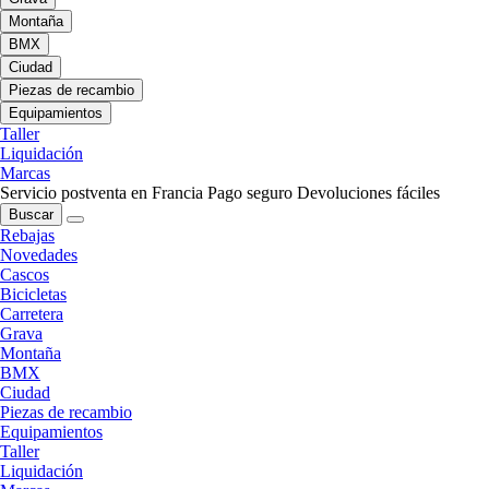
Montaña
BMX
Ciudad
Piezas de recambio
Equipamientos
Taller
Liquidación
Marcas
Servicio postventa en Francia
Pago seguro
Devoluciones fáciles
Buscar
Rebajas
Novedades
Cascos
Bicicletas
Carretera
Grava
Montaña
BMX
Ciudad
Piezas de recambio
Equipamientos
Taller
Liquidación