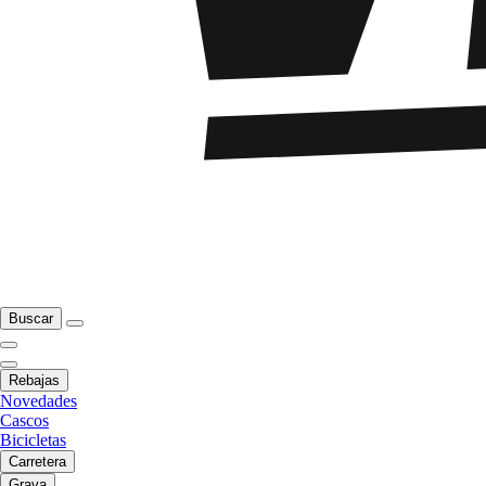
Buscar
Rebajas
Novedades
Cascos
Bicicletas
Carretera
Grava