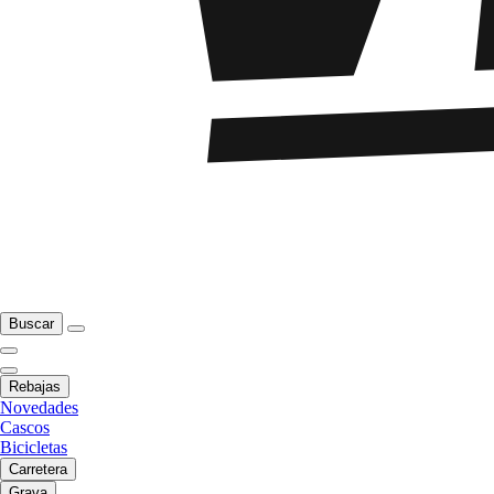
Buscar
Rebajas
Novedades
Cascos
Bicicletas
Carretera
Grava