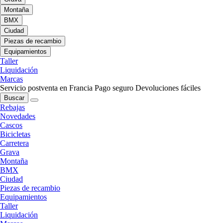
Montaña
BMX
Ciudad
Piezas de recambio
Equipamientos
Taller
Liquidación
Marcas
Servicio postventa en Francia
Pago seguro
Devoluciones fáciles
Buscar
Rebajas
Novedades
Cascos
Bicicletas
Carretera
Grava
Montaña
BMX
Ciudad
Piezas de recambio
Equipamientos
Taller
Liquidación