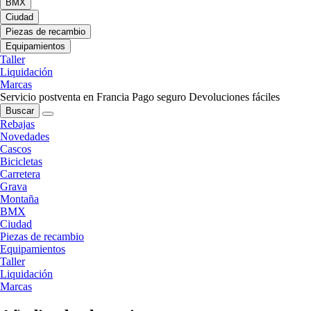
BMX
Ciudad
Piezas de recambio
Equipamientos
Taller
Liquidación
Marcas
Servicio postventa en Francia
Pago seguro
Devoluciones fáciles
Buscar
Rebajas
Novedades
Cascos
Bicicletas
Carretera
Grava
Montaña
BMX
Ciudad
Piezas de recambio
Equipamientos
Taller
Liquidación
Marcas