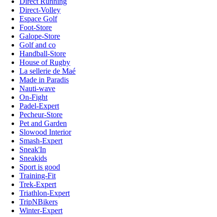
Direct Running
Direct-Volley
Espace Golf
Foot-Store
Galope-Store
Golf and co
Handball-Store
House of Rugby
La sellerie de Maé
Made in Paradis
Nauti-wave
On-Fight
Padel-Expert
Pecheur-Store
Pet and Garden
Slowood Interior
Smash-Expert
Sneak'In
Sneakids
Sport is good
Training-Fit
Trek-Expert
Triathlon-Expert
TripNBikers
Winter-Expert