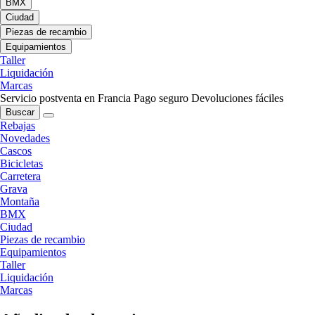
BMX
Ciudad
Piezas de recambio
Equipamientos
Taller
Liquidación
Marcas
Servicio postventa en Francia
Pago seguro
Devoluciones fáciles
Buscar
Rebajas
Novedades
Cascos
Bicicletas
Carretera
Grava
Montaña
BMX
Ciudad
Piezas de recambio
Equipamientos
Taller
Liquidación
Marcas