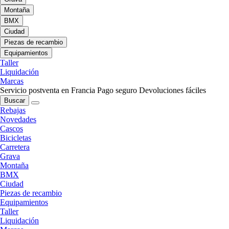
Montaña
BMX
Ciudad
Piezas de recambio
Equipamientos
Taller
Liquidación
Marcas
Servicio postventa en Francia
Pago seguro
Devoluciones fáciles
Buscar
Rebajas
Novedades
Cascos
Bicicletas
Carretera
Grava
Montaña
BMX
Ciudad
Piezas de recambio
Equipamientos
Taller
Liquidación