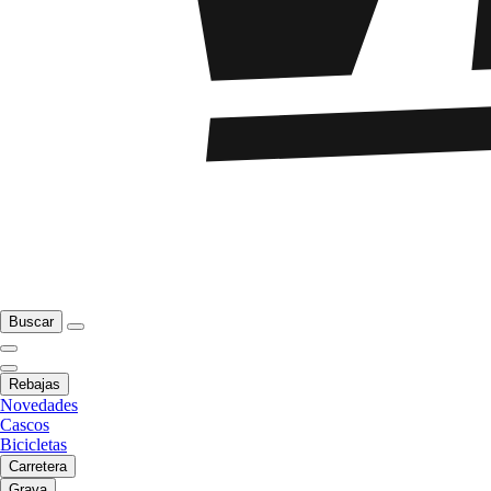
Buscar
Rebajas
Novedades
Cascos
Bicicletas
Carretera
Grava