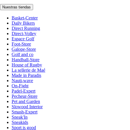
Nuestras tiendas
Basket-Center
Daily Bikers
Direct Running
Direct-Volley
Espace Golf
Foot-Store
Galope-Store
Golf and co
Handball-Store
House of Rugby
La sellerie de Maé
Made in Paradis
Nauti-wave
On-Fight
Padel-Expert
Pecheur-Store
Pet and Garden
Slowood Interior
Smash-Expert
Sneak'In
Sneakids
Sport is good