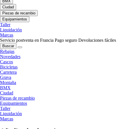
BMX
Ciudad
Piezas de recambio
Equipamientos
Taller
Liquidación
Marcas
Servicio postventa en Francia
Pago seguro
Devoluciones fáciles
Buscar
Rebajas
Novedades
Cascos
Bicicletas
Carretera
Grava
Montaña
BMX
Ciudad
Piezas de recambio
Equipamientos
Taller
Liquidación
Marcas