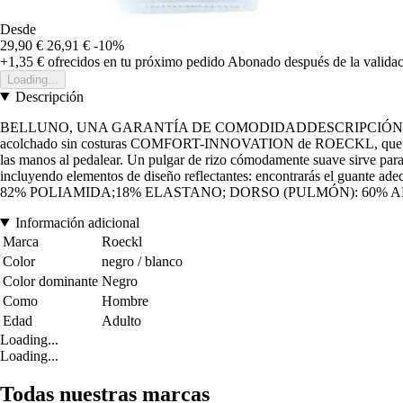
Desde
29,90 €
26,91 €
-10%
+1,35 €
ofrecidos en tu próximo pedido
Abonado después de la validac
Loading...
Descripción
BELLUNO, UNA GARANTÍA DE COMODIDADDESCRIPCIÓNCuando se tr
acolchado sin costuras COMFORT-INNOVATION de ROECKL, que alivia si
las manos al pedalear. Un pulgar de rizo cómodamente suave sirve par
incluyendo elementos de diseño reflectantes: encontrarás el guante a
82% POLIAMIDA;18% ELASTANO; DORSO (PULMÓN): 60% 
Información adicional
Marca
Roeckl
Color
negro / blanco
Color dominante
Negro
Como
Hombre
Edad
Adulto
Loading...
Loading...
Todas nuestras marcas