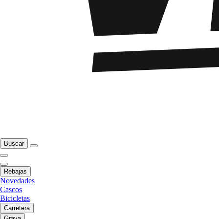
Buscar
Rebajas
Novedades
Cascos
Bicicletas
Carretera
Grava