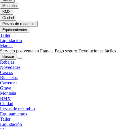
Montaña
BMX
Ciudad
Piezas de recambio
Equipamientos
Taller
Liquidación
Marcas
Servicio postventa en Francia
Pago seguro
Devoluciones fáciles
Buscar
Rebajas
Novedades
Cascos
Bicicletas
Carretera
Grava
Montaña
BMX
Ciudad
Piezas de recambio
Equipamientos
Taller
Liquidación