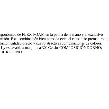
ico de FLEX-FOAM en la palma de la mano y el exclusivo
sión. Esta combinación bien pensada evita el cansancio prematuro de
ción calidad-precio y cuatro atractivas combinaciones de colores,
las 6 a 11 y es lavable a máquina a 30° CelsiusCOMPOSICIÓNDORNO:
OLIURETANO