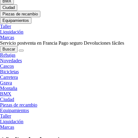
BMX
Ciudad
Piezas de recambio
Equipamientos
Taller
Liquidación
Marcas
Servicio postventa en Francia
Pago seguro
Devoluciones fáciles
Buscar
Rebajas
Novedades
Cascos
Bicicletas
Carretera
Grava
Montaña
BMX
Ciudad
Piezas de recambio
Equipamientos
Taller
Liquidación
Marcas