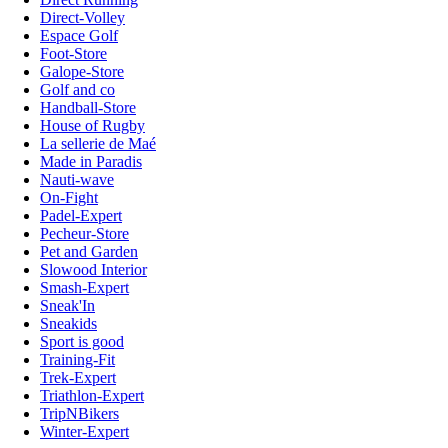
Direct-Volley
Espace Golf
Foot-Store
Galope-Store
Golf and co
Handball-Store
House of Rugby
La sellerie de Maé
Made in Paradis
Nauti-wave
On-Fight
Padel-Expert
Pecheur-Store
Pet and Garden
Slowood Interior
Smash-Expert
Sneak'In
Sneakids
Sport is good
Training-Fit
Trek-Expert
Triathlon-Expert
TripNBikers
Winter-Expert