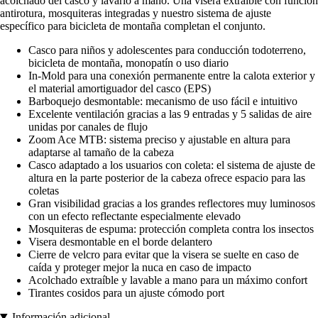
acolchado del casco y lavarlo a mano. Una visera extraíble con función
antirotura, mosquiteras integradas y nuestro sistema de ajuste
específico para bicicleta de montaña completan el conjunto.
Casco para niños y adolescentes para conducción todoterreno,
bicicleta de montaña, monopatín o uso diario
In-Mold para una conexión permanente entre la calota exterior y
el material amortiguador del casco (EPS)
Barboquejo desmontable: mecanismo de uso fácil e intuitivo
Excelente ventilación gracias a las 9 entradas y 5 salidas de aire
unidas por canales de flujo
Zoom Ace MTB: sistema preciso y ajustable en altura para
adaptarse al tamaño de la cabeza
Casco adaptado a los usuarios con coleta: el sistema de ajuste de
altura en la parte posterior de la cabeza ofrece espacio para las
coletas
Gran visibilidad gracias a los grandes reflectores muy luminosos
con un efecto reflectante especialmente elevado
Mosquiteras de espuma: protección completa contra los insectos
Visera desmontable en el borde delantero
Cierre de velcro para evitar que la visera se suelte en caso de
caída y proteger mejor la nuca en caso de impacto
Acolchado extraíble y lavable a mano para un máximo confort
Tirantes cosidos para un ajuste cómodo port
Información adicional