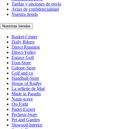
Tarifas y opciones de envío
Aviso de confidencialidad
Nuestra tienda
Nuestras tiendas
Basket-Center
Daily Bikers
Direct Running
Direct-Volley
Espace Golf
Foot-Store
Galope-Store
Golf and co
Handball-Store
House of Rugby
La sellerie de Maé
Made in Paradis
Nauti-wave
On-Fight
Padel-Expert
Pecheur-Store
Pet and Garden
Slowood Interior