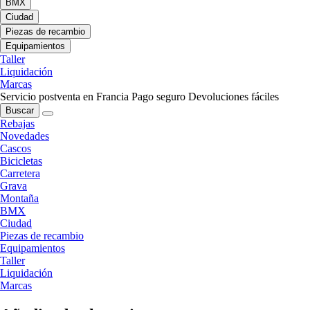
BMX
Ciudad
Piezas de recambio
Equipamientos
Taller
Liquidación
Marcas
Servicio postventa en Francia
Pago seguro
Devoluciones fáciles
Buscar
Rebajas
Novedades
Cascos
Bicicletas
Carretera
Grava
Montaña
BMX
Ciudad
Piezas de recambio
Equipamientos
Taller
Liquidación
Marcas