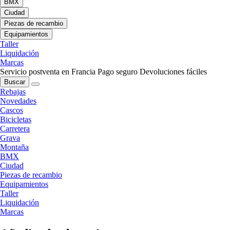
BMX
Ciudad
Piezas de recambio
Equipamientos
Taller
Liquidación
Marcas
Servicio postventa en Francia
Pago seguro
Devoluciones fáciles
Buscar
Rebajas
Novedades
Cascos
Bicicletas
Carretera
Grava
Montaña
BMX
Ciudad
Piezas de recambio
Equipamientos
Taller
Liquidación
Marcas