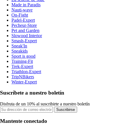
Made in Paradis
Nauti-wave
On-Fight
Padel-Expert
Pecheur-Store
Pet and Garden
Slowood Interior
Smash-Expert
Sneak'In
Sneakids
Sport is good
Training-Fit
Trek-Expert
Triathlon-Expert
TripNBikers
Winter-Expert
Suscríbete a nuestro boletín
Disfruta de un 10% al suscribirte a nuestro boletín
Suscribirse
Mantente conectado