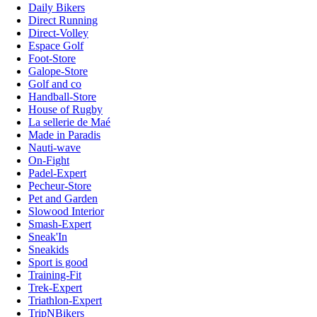
Daily Bikers
Direct Running
Direct-Volley
Espace Golf
Foot-Store
Galope-Store
Golf and co
Handball-Store
House of Rugby
La sellerie de Maé
Made in Paradis
Nauti-wave
On-Fight
Padel-Expert
Pecheur-Store
Pet and Garden
Slowood Interior
Smash-Expert
Sneak'In
Sneakids
Sport is good
Training-Fit
Trek-Expert
Triathlon-Expert
TripNBikers