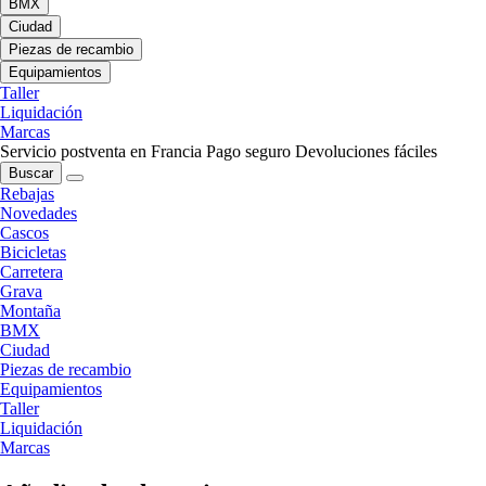
BMX
Ciudad
Piezas de recambio
Equipamientos
Taller
Liquidación
Marcas
Servicio postventa en Francia
Pago seguro
Devoluciones fáciles
Buscar
Rebajas
Novedades
Cascos
Bicicletas
Carretera
Grava
Montaña
BMX
Ciudad
Piezas de recambio
Equipamientos
Taller
Liquidación
Marcas