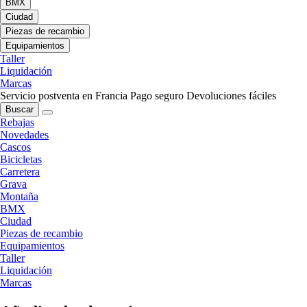
BMX
Ciudad
Piezas de recambio
Equipamientos
Taller
Liquidación
Marcas
Servicio postventa en Francia
Pago seguro
Devoluciones fáciles
Buscar
Rebajas
Novedades
Cascos
Bicicletas
Carretera
Grava
Montaña
BMX
Ciudad
Piezas de recambio
Equipamientos
Taller
Liquidación
Marcas