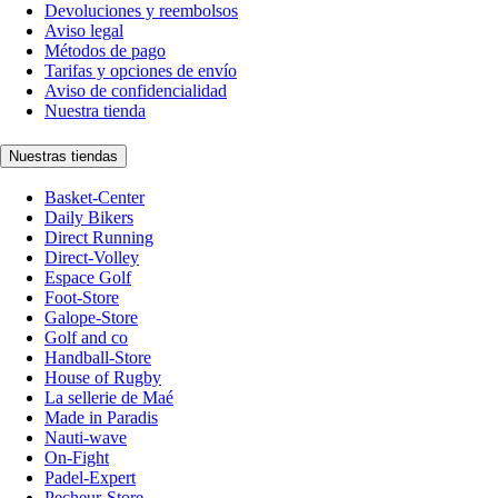
Devoluciones y reembolsos
Aviso legal
Métodos de pago
Tarifas y opciones de envío
Aviso de confidencialidad
Nuestra tienda
Nuestras tiendas
Basket-Center
Daily Bikers
Direct Running
Direct-Volley
Espace Golf
Foot-Store
Galope-Store
Golf and co
Handball-Store
House of Rugby
La sellerie de Maé
Made in Paradis
Nauti-wave
On-Fight
Padel-Expert
Pecheur-Store